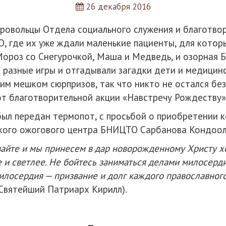
26 декабря 2016
бровольцы Отдела социального служения и благотво
 где их уже ждали маленькие пациенты, для котор
Мороз со Снегурочкой, Маша и Медведь, и озорная Б
 в разные игры и отгадывали загадки дети и медицин
им мешком сюрпризов, так что никто не остался бе
от благотворительной акции «Навстречу Рождеству»
ыл передан термопот, с просьбой о приобретении к
ского ожогового центра БНИЦТО Сарбанова Кондоол
вайте и мы принесем в дар новорожденному Христу хо
е и светлее. Не бойтесь заниматься делами милосерди
лосердия — призвание и долг каждого православного 
Святейший Патриарх Кирилл).