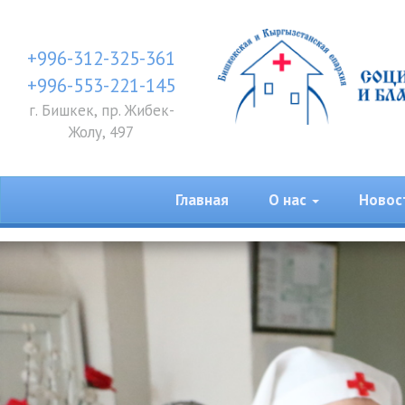
+996-312-325-361
+996-553-221-145
г. Бишкек, пр. Жибек-
Жолу, 497
Главная
О нас
Новос