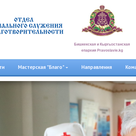
Бишкекская и Кыргызстанская
епархия Pravoslavie.kg
ти
Мастерская "Благо"
Направления
Ком