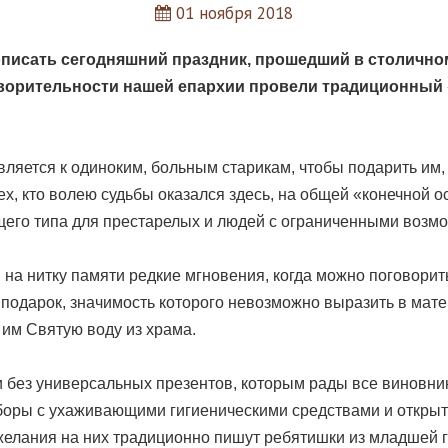
01 ноября 2018
о описать сегодняшний праздник, прошедший в столичн
творительности нашей епархии провели традиционный
ляется к одиноким, больным старикам, чтобы подарить им, 
х, кто волею судьбы оказался здесь, на общей «конечной 
его типа для престарелых и людей с ограниченными возм
а нитку памяти редкие мгновения, когда можно поговорить
а подарок, значимость которого невозможно выразить в ма
им Святую воду из храма.
и без универсальных презентов, которым рады все виновник
боры с ухаживающими гигиеническими средствами и открыт
елания на них традиционно пишут ребятишки из младшей 