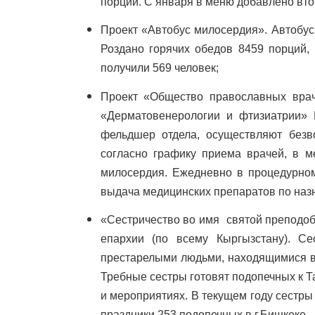
порций. С января в меню добавлено вто
Проект «Автобус милосердия». Автобус 
Роздано горячих обедов 8459 порций,
получили 569 человек;
Проект «Общество православных врач
«Дерматовенерологии и фтизиатрии» К
фельдшер отдела, осуществляют без
согласно графику приема врачей, в м
милосердия. Ежедневно в процедурном
выдача медицинских препаратов по назна
«Сестричество во имя святой преподоб
епархии (по всему Кыргызстану). С
престарелыми людьми, находящимися в
Требные сестры готовят подопечных к 
и мероприятиях. В текущем году сестры
праздники 253 подопечных в г.Бишкеке.