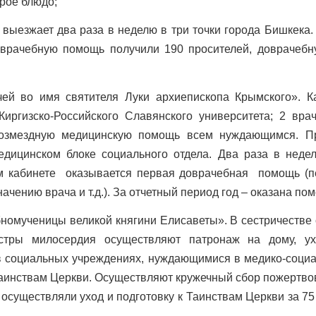
рое блюдо;
выезжает два раза в неделю в три точки города Бишкека.
 врачебную помощь получили 190 просителей, доврачебн
ей во имя святителя Луки архиепископа Крымского». К
иргизско-Российского Славянского университета; 2 вра
возмездную медицинскую помощь всем нуждающимся. П
едицинском блоке социального отдела. Два раза в нед
 кабинете оказывается первая доврачебная помощь (пер
чению врача и т.д.). За отчетный период год – оказана п
номученицы великой княгини Елисаветы». В сестричестве 
естры милосердия осуществляют патронаж на дому, у
 социальных учреждениях, нуждающимися в медико-социа
Таинствам Церкви. Осуществляют кружечный сбор пожертвов
 осуществляли уход и подготовку к Таинствам Церкви за 