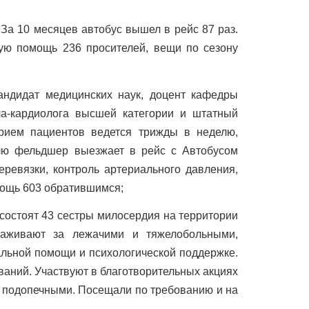
 За 10 месяцев автобус вышел в рейс 87 раз.
ую помощь 236 просителей, вещи по сезону
андидат медицинских наук, доцент кафедры
ча-кардиолога высшей категории и штатный
рием пациентов ведется трижды в неделю,
елю фельдшер выезжает в рейс с Автобусом
евязки, контроль артериального давления,
омощь 603 обратившимся;
состоят 43 сестры милосердия на территории
хаживают за лежачими и тяжелобольными,
льной помощи и психологической поддержке.
аний. Участвуют в благотворительных акциях
75 подопечными. Посещали по требованию и на