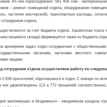
 сомов. Из них израсходовано: 581 458 сом – материальна
омов – ремонт помещений отдела, оборудование помещени
аты, частично мастерской), транспортные расходы, оплат
сотрудников отдела.
ствляются за счет бюджета отдела. Заработная плата тр
ника вещевого склада) формируется также из бюджета отде
рхиереем задач, отдел сотрудничает с общественными
осударственными органами, органами местного самоу
кими лицами.
од сотрудники отдела осуществляли работу по следую
2 836 просителей, обратившихся в отдел. С января по окт
 них удовлетворены 113 и 772 прошений соответственно,
для малоимущих и бездомных» - ежедневная раздача горя