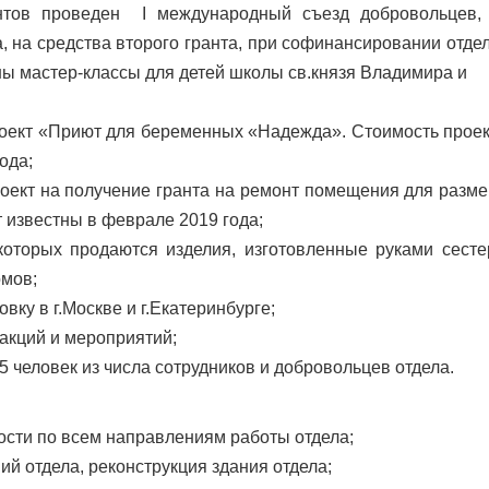
антов проведен
I
международный съезд добровольцев, 
а, на средства второго гранта, при софинансировании отде
ы мастер-классы для детей школы св.князя Владимира и
роект «Приют для беременных «Надежда». Стоимость проект
ода;
проект на получение гранта на ремонт помещения для раз
т известны в феврале 2019 года;
которых продаются изделия, изготовленные руками сест
омов;
вку в г.Москве и г.Екатеринбурге;
акций и мероприятий;
 человек из числа сотрудников и добровольцев отдела.
сти по всем направлениям работы отдела;
й отдела, реконструкция здания отдела;