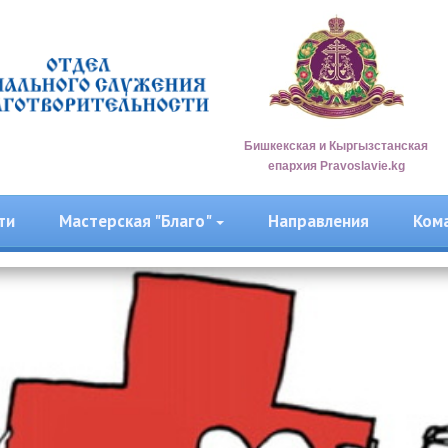
Бишкекская и Кыргызстанская
епархия Pravoslavie.kg
ти
Мастерская "Благо"
Направления
Ком