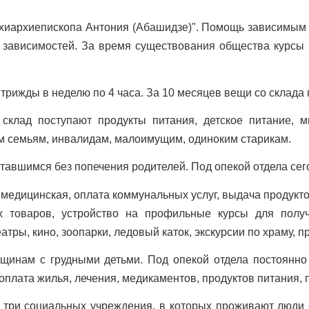
схиархиепископа Антония (Абашидзе)". Помощь зависимым и
зависимостей. За время существования общества курсы п
трижды в неделю по 4 часа. За 10 месяцев вещи со склада 
склад поступают продукты питания, детское питание, 
 семьям, инвалидам, малоимущим, одиноким старикам.
авшимся без попечения родителей. Под опекой отдела сего
едицинская, оплата коммунальных услуг, выдача продукт
 товаров, устройство на профильные курсы для получ
еатры, кино, зоопарки, ледовый каток, экскурсии по храму,
нам с грудными детьми. Под опекой отдела постоянно 
оплата жилья, лечения, медикаментов, продуктов питания,
 три социальных учреждения, в которых проживают люди