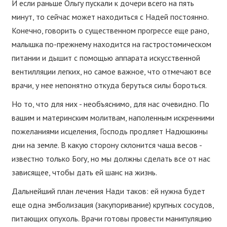
И если раньше Ольгу пускали к дочери всего на пять
минут, то сейчас может находиться с Надей постоянно.
Конечно, говорить о существенном прогрессе еще рано,
малышка по-прежнему находится на гастростомическом
питании и дышит с помощью аппарата искусственной
вентилляции легких, но самое важное, что отмечают все
врачи, у нее непонятно откуда беруться силы бороться.
Но то, что для них - необъяснимо, для нас очевидно. По
вашим и материнским молитвам, наполенным искренними
пожеланиями исцеления, Господь продляет Надюшкины
дни на земле. В какую сторону склонится чаша весов -
известно только Богу, но мы должны сделать все от нас
зависящее, чтобы дать ей шанс на жизнь.
Дальнейший план лечения Нади таков: ей нужна будет
еще одна эмболизация (закупоривание) крупных сосудов,
питающих опухоль. Врачи готовы провести манипуляцию