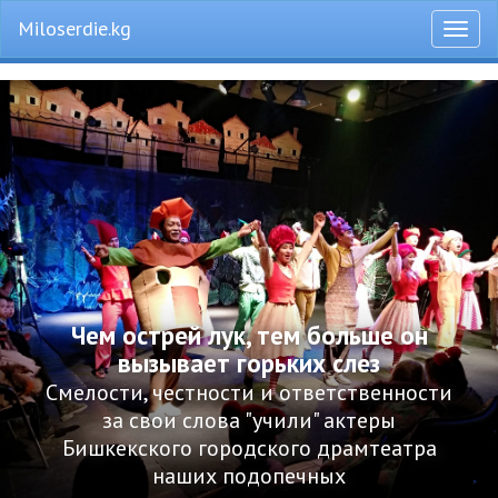
Miloserdie.kg
Откры
меню
Чем острей лук, тем больше он
вызывает горьких слез
Смелости, честности и ответственности
за свои слова "учили" актеры
Бишкекского городского драмтеатра
наших подопечных