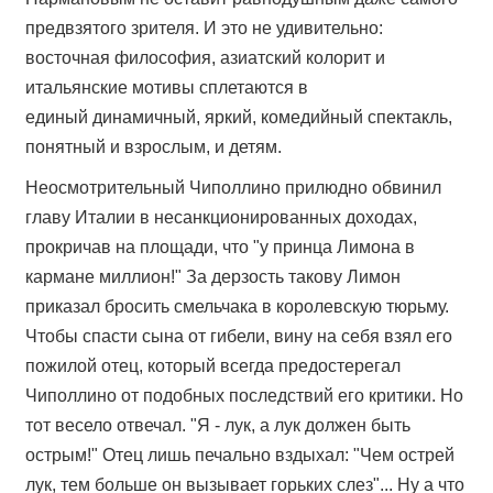
предвзятого зрителя.
И это не удивительно:
в
осточная философия, азиатский колорит и
итальянские мотивы сплетаются в
единый динамичный, яркий, комедийный спектакль,
понятный и взрослым, и детям.
Неосмотрительный Чиполлино прилюдно обвинил
главу Италии в несанкционированных доходах,
прокричав на площади, что "у принца Лимона в
кармане миллион!" За дерзость такову Лимон
приказал бросить смельчака в королевскую тюрьму.
Чтобы спасти сына от гибели, вину на себя взял его
пожилой отец, который всегда предостерегал
Чиполлино от подобных последствий его критики. Но
тот весело отвечал. "Я - лук, а лук должен быть
острым!" Отец лишь печально вздыхал: "Чем острей
лук, тем больше он вызывает горьких слез"... Ну а что