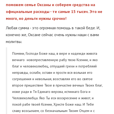
поможем семье Оксаны и соберем средства на
официальные расходы - те самые 15 тысяч. Это не
много, но деньги нужны срочно!
Любая сумма - это огромная помощь в такой беде. И,
конечно же, Оксане сейчас очень нужны наши с вами
молитвы.
Помяни, Господи Боже наш, в вере и надежди живота
вечнаго новопреставленную рабу твою Ксению, и яко
благ и человеколюбец, отпущаяй грехи и потребляяй
неправды, ослаби, остави и прости вся вольная его
согрешения и невольная, возставляя его во святое
второе пришествие Твое в причастие вечных Твоих благ,
ихже ради в Тя Единаго верова, истиннаго Бога и
Человеколюбца. Яко Ты еси воскресение и живот, и
покой рабе твоей Ксении, Христе Боже наш. И Тебе
славу возсылаем, со безначальным Твоим Отцем и с