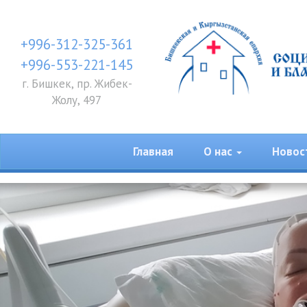
+996-312-325-361
+996-553-221-145
г. Бишкек, пр. Жибек-
Жолу, 497
Главная
О нас
Новос