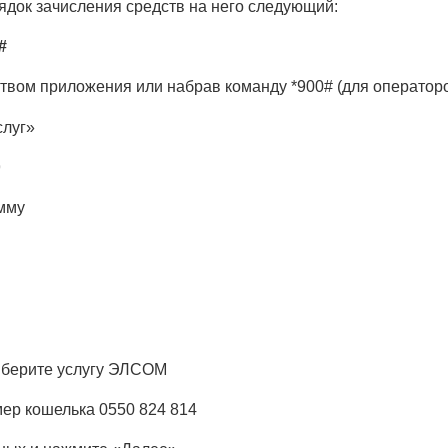
ядок зачисления средств на него следующий:
#
вом приложения или набрав команду *900# (для операторо
слуг»
9
мму
ыберите услугу ЭЛСОМ
ер кошелька 0550 824 814