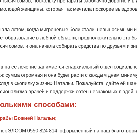
о тысяч сомов, поскольку препараты заоблачно дорогие и в 
ь молодой женщины, которая так мечтала поскорее выздоров
узнала летом, когда мигреневые боли стали невыносимыми
е образование в лобной области, предположительно это 
сяч сомов, и она начала собирать средства по друзьям и з
тв на ее лечение занимается епархиальный отдел социально
я: сумма огромная и она будет расти с каждым днем миниму
ад в «копилку жизни» Натальи. Пожалуйста, дайте ей шанс 
ссионализма врачей и поддержки сотен незнакомых людей, 
колькими способами:
 рабы Божией Натальи;
лек ЭЛСОМ 0550 824 814, оформленный на наш благотворите