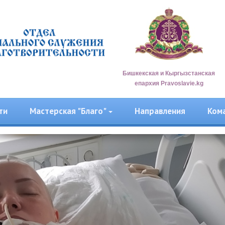
Бишкекская и Кыргызстанская
епархия Pravoslavie.kg
ти
Мастерская "Благо"
Направления
Ком