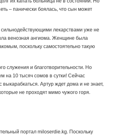
долг их капать больница не в состоянии. Но
еть – панически боялась, что сын может
 и сильнодействующими лекарствами уже не
была венозная ангиома. Женщине была
накомым, поскольку самостоятельно такую
го служения и благотворительности. Но
м на 10 тысяч сомов в сутки! Сейчас
выкарабкаться. Артур ждет дома и не знает,
которые не проходят мимо чужого горя.
льный портал miloserdie.kg. Поскольку