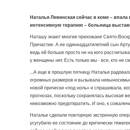
Наталья Левинская сейчас в коме – впала
интенсивную терапию – больница выстави
Наташу знают многие прихожане Свято-Воскре
Причастие. А ее одиннадцатилетний сын Артур
ведь ей больше просто не на кого рассчитыва
у женщины нет. Есть только мы - все, кто не
...А еще в прошлую пятницу Наталья радовал
огромных размеров и вызывала невыносимые 
новой прически «под ноль» и спрашивала, ко
прогнозах, поскольку сохранялась высокая в
невозможно предотвратить. И оно, к сожале
Наталье сделали повторную экстренную опера
усугубило ее состояние до критически тяжел