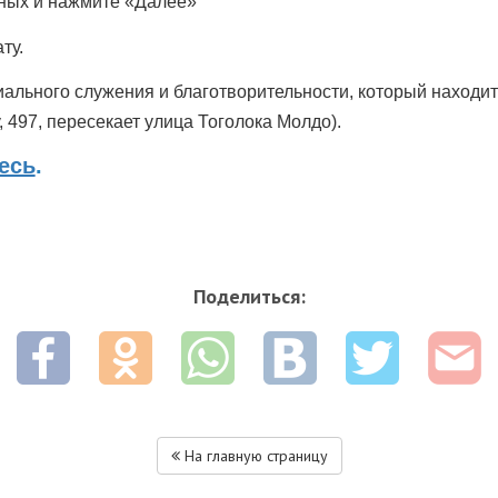
ных и нажмите «Далее»
ту.
циального служения и благотворительности, который находи
 497, пересекает улица Тоголока Молдо).
есь
.
Поделиться:
На главную страницу