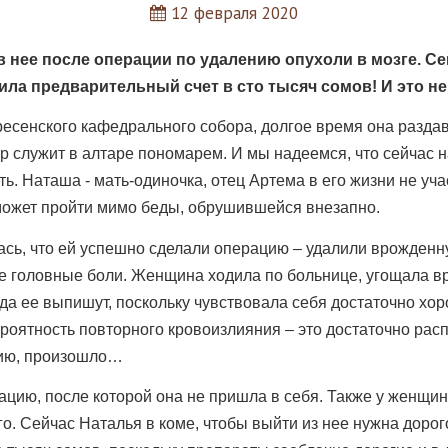
12 февраля 2020
 в нее после операции по удалению опухоли в мозге. С
ла предварительный счет в сто тысяч сомов! И это н
сенского кафедрального собора, долгое время она раздав
 служит в алтаре пономарем. И мы надеемся, что сейчас на 
ть. Наташа - мать-одиночка, отец Артема в его жизни не уча
 сможет пройти мимо беды, обрушившейся внезапно.
ась, что ей успешно сделали операцию – удалили врожденн
головные боли. Женщина ходила по больнице, угощала вр
гда ее выпишут, поскольку чувствовала себя достаточно хо
ероятность повторного кровоизлияния – это достаточно ра
нию, произошло…
цию, после которой она не пришла в себя. Также у женщины
ого. Сейчас Наталья в коме, чтобы выйти из нее нужна дор