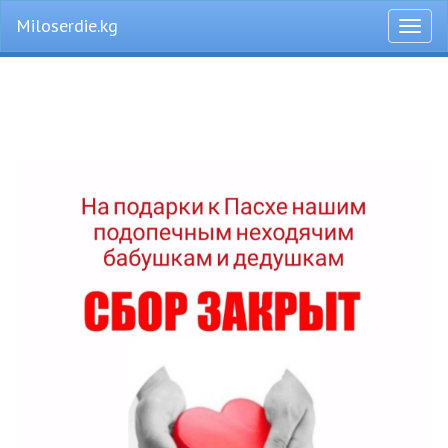
Miloserdie.kg
Откры
меню