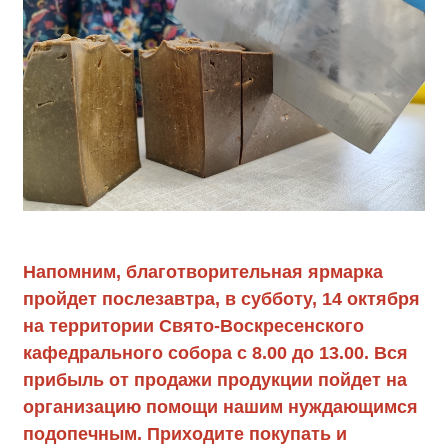
Напомним, благотворительная ярмарка
пройдет послезавтра, в субботу, 14 октября
на территории Свято-Воскресенского
кафедрального собора с 8.00 до 13.00. Вся
прибыль от продажи продукции пойдет на
организацию помощи нашим нуждающимся
подопечным. Приходите покупать и