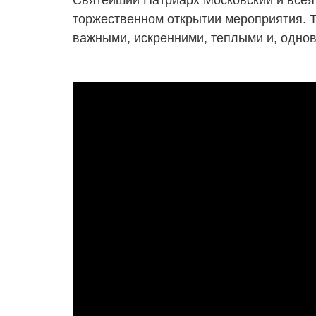
Святейший Патриарх Московский и всея 
торжественном открытии мероприятия. Т
важными, искренними, теплыми и, однов