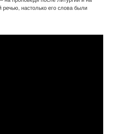
– на проповеди после Литургии и на
 речью, настолько его слова были