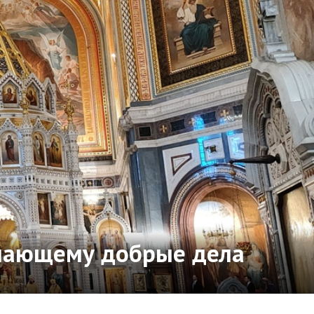
ршающему добрые дела