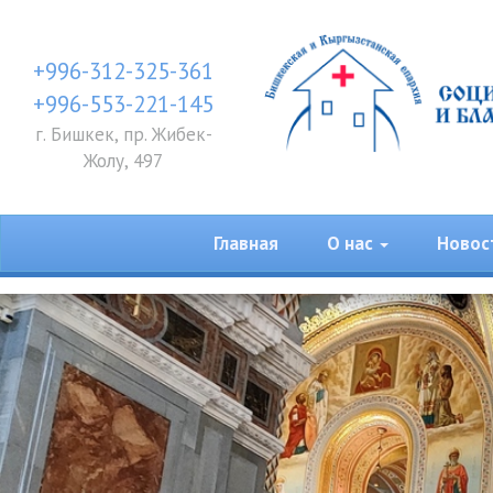
+996-312-325-361
+996-553-221-145
г. Бишкек, пр. Жибек-
Жолу, 497
Главная
О нас
Новос