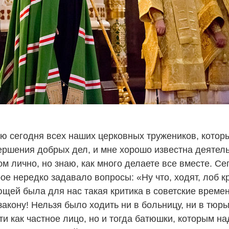
ую сегодня всех наших церковных тружеников, кото
ршения добрых дел, и мне хорошо известна деятельн
м лично, но знаю, как много делаете все вместе. С
ое нередко задавало вопросы: «Ну что, ходят, лоб кр
ей была для нас такая критика в советские времена
кону! Нельзя было ходить ни в больницу, ни в тюрьм
и как частное лицо, но и тогда батюшки, которым н