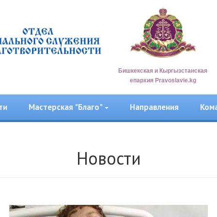
Бишкекская и Кыргызстанская
епархия Pravoslavie.kg
ти
Мастерская "Благо"
Направления
Ком
Новости