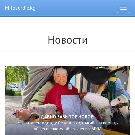
Miloserdie.kg
Откры
меню
Новости
ДАВНО ЗАБЫТОЕ НОВОЕ:
мы раздаем одежду бездомным, спасибо за помощь
общественному объединению ADRA